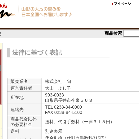
商品検索
記
法律に基づく表記
販売業者
株式会社 旬
⇒
運営責任者
大山 よし子
993-0033
所在地
山形県長井市今泉５６３
TEL 0238-84-6000
連絡先
FAX 0238-84-5100
商品代金以外
送料、代引手数料（一律３１５円）
の必要料金
送料
別途表示
代金引換（代引き手数料315円）