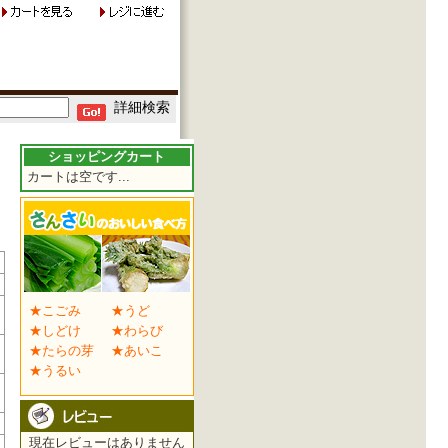
詳細検索
ショッピングカート
カートは空です...
★こごみ
★うど
★しどけ
★わらび
★たらの芽
★あいこ
★うるい
現在レビューはありません