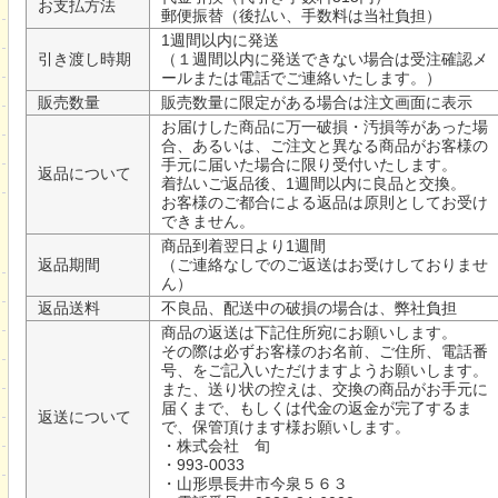
お支払方法
郵便振替（後払い、手数料は当社負担）
1週間以内に発送
引き渡し時期
（１週間以内に発送できない場合は受注確認メ
ールまたは電話でご連絡いたします。）
販売数量
販売数量に限定がある場合は注文画面に表示
お届けした商品に万一破損・汚損等があった場
合、あるいは、ご注文と異なる商品がお客様の
手元に届いた場合に限り受付いたします。
返品について
着払いご返品後、1週間以内に良品と交換。
お客様のご都合による返品は原則としてお受け
できません。
商品到着翌日より1週間
返品期間
（ご連絡なしでのご返送はお受けしておりませ
ん）
返品送料
不良品、配送中の破損の場合は、弊社負担
商品の返送は下記住所宛にお願いします。
その際は必ずお客様のお名前、ご住所、電話番
号、をご記入いただけますようお願いします。
また、送り状の控えは、交換の商品がお手元に
届くまで、もしくは代金の返金が完了するま
返送について
で、保管頂けます様お願いします。
・株式会社 旬
・993-0033
・山形県長井市今泉５６３