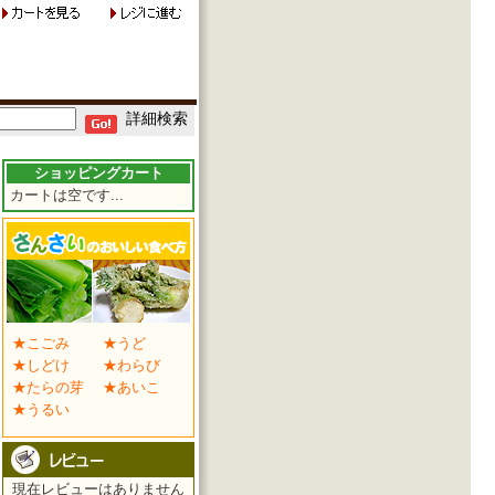
詳細検索
ショッピングカート
カートは空です...
★こごみ
★うど
★しどけ
★わらび
★たらの芽
★あいこ
★うるい
現在レビューはありません