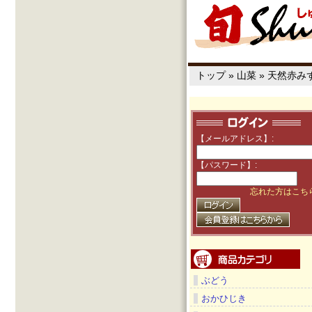
トップ
»
山菜
»
天然赤み
【メールアドレス】:
【パスワード】:
忘れた方はこち
ぶどう
おかひじき