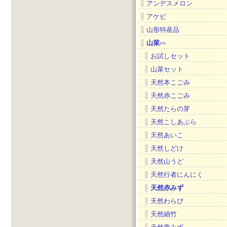
アンデスメロン
アケビ
山形特産品
山菜
>>
お試しセット
山菜セット
天然本こごみ
天然赤こごみ
天然たらの芽
天然こしあぶら
天然あいこ
天然しどけ
天然山うど
天然行者にんにく
天然赤みず
天然わらび
天然細竹